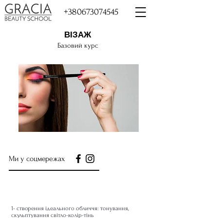
+380673074545
ВІЗАЖ
Базовий курс
Ми у соцмережах
Навчальний курс «Майстер Візажу»
1- створення ідеального обличчя: тонування,
скульптування світло-колір-тінь