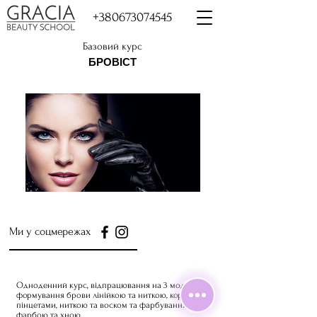
+380673074545
Базовий курс
БРОВІСТ
Ми у соцмережах
Одноденний курс, відпрацювання на 3 моделях,
формування брови лінійкою та ниткою, корекція
пінцетами, ниткою та воском та фарбування
фарбою та хною.